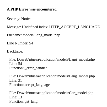
A PHP Error was encountered
Severity: Notice
Message: Undefined index: HTTP_ACCEPT_LANGUAGE
Filename: models/Lang_model.php
Line Number: 54
Backtrace:
File: D:\web\ntueaa\application\models\Lang_model.php
Line: 54
Function: _error_handler
File: D:\web\ntueaa\application\models\Lang_model.php
Line: 31
Function: accept_language
File: D:\web\ntueaa\application\models\Cart_model.php
Line: 13
Function: get_lang