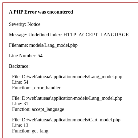
A PHP Error was encountered
Severity: Notice
Message: Undefined index: HTTP_ACCEPT_LANGUAGE
Filename: models/Lang_model.php
Line Number: 54
Backtrace:
File: D:\web\ntueaa\application\models\Lang_model.php
Line: 54
Function: _error_handler
File: D:\web\ntueaa\application\models\Lang_model.php
Line: 31
Function: accept_language
File: D:\web\ntueaa\application\models\Cart_model.php
Line: 13
Function: get_lang