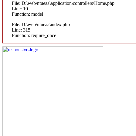
File: D:\web\ntueaa\application\controllers\Home.php
Line: 10
Function: model
File: D:\web\ntueaa\index.php
Line: 315
Function: require_once