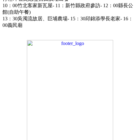
10：00竹北客家新瓦屋- 11：新竹縣政府參訪- 12：00縣長公
館(自助午餐)
13：30吳濁流故居、巨埔農場- 15：30邱錦添學長老家- 16：
00義民廟