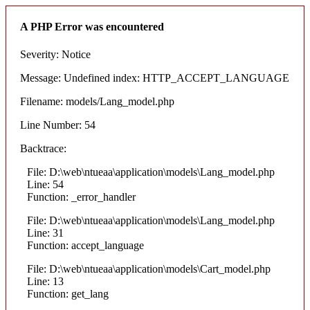
A PHP Error was encountered
Severity: Notice
Message: Undefined index: HTTP_ACCEPT_LANGUAGE
Filename: models/Lang_model.php
Line Number: 54
Backtrace:
File: D:\web\ntueaa\application\models\Lang_model.php
Line: 54
Function: _error_handler
File: D:\web\ntueaa\application\models\Lang_model.php
Line: 31
Function: accept_language
File: D:\web\ntueaa\application\models\Cart_model.php
Line: 13
Function: get_lang